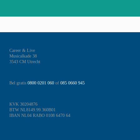
week
die
ewoon
een
van
altijd
en
addertje
de
klaarstaat
ens
onder
mentale
(en
et
het
gezondheid:
stiekem
en
gras?
‘Privéstress
op
ven:
Do’s,
Career & Live
op
is)
Musicalkade 38
ivéstress?
don’s
de
3543 CM Utrecht
en
werkvloer’
checklist
Bel gratis
0800 0201 060
of
085 0660 945
KVK 30204876
BTW NL8149.99.360B01
IBAN NL04 RABO 0108 6470 64