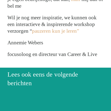
bel me
Wil je nog meer inspiratie, we kunnen ook
een interactieve & inspirerende workshop
verzorgen “
pauzeren kun je leren”
Annemie Webers
focusoloog en directeur van Career & Live
Lees ook eens de volgende
Onbeperkt
berichten
Boek
vrije
lancering
urn-
dagen,
tijdens
Voor
ut?
is
de
iedereen
f
er