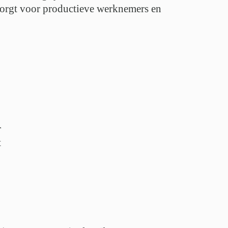
zorgt voor
productieve werknemers en
r
t