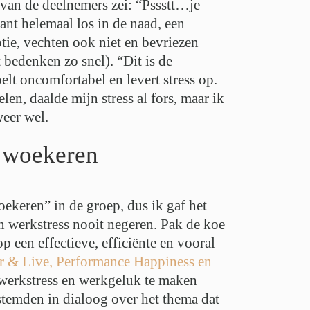
 van de deelnemers zei: “Pssstt…je
ant helemaal los in de naad, een
tie, vechten ook niet en bevriezen
 bedenken zo snel). “Dit is de
lt oncomfortabel en levert stress op.
len, daalde mijn stress al fors, maar ik
weer wel.
t woekeren
oekeren” in de groep, dus ik gaf het
 werkstress nooit negeren. Pak de koe
p een effectieve, efficiënte en vooral
r & Live, Performance Happiness en
 werkstress en werkgeluk te maken
stemden in dialoog over het thema dat