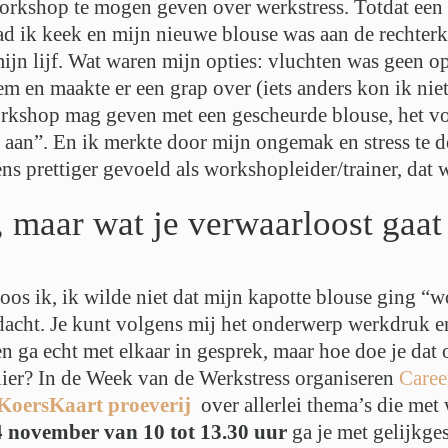
workshop te mogen geven over werkstress. Totdat een
ad ik keek en mijn nieuwe blouse was aan de rechterk
ijn lijf. Wat waren mijn opties: vluchten was geen op
 en maakte er een grap over (iets anders kon ik niet
workshop mag geven met een gescheurde blouse, het voe
g aan”. En ik merkte door mijn ongemak en stress te de
s prettiger gevoeld als workshopleider/trainer, dat 
, maar wat je verwaarloost gaa
koos ik, ik wilde niet dat mijn kapotte blouse ging “w
acht. Je kunt volgens mij het onderwerp werkdruk en
en ga echt met elkaar in gesprek, maar hoe doe je dat o
nier? In de Week van de Werkstress organiseren
Caree
KoersKaart proeverij
over allerlei thema’s die met
4 november van 10 tot 13.30 uur
ga je met gelijkge