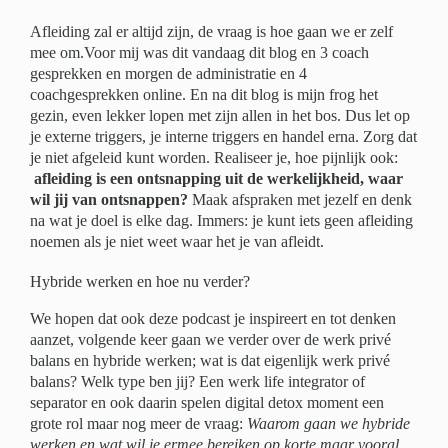
Afleiding zal er altijd zijn, de vraag is hoe gaan we er zelf
mee om.Voor mij was dit vandaag dit blog en 3 coach
gesprekken en morgen de administratie en 4
coachgesprekken online. En na dit blog is mijn frog het
gezin, even lekker lopen met zijn allen in het bos. Dus let op
je externe triggers, je interne triggers en handel erna. Zorg dat
je niet afgeleid kunt worden. Realiseer je, hoe pijnlijk ook:
afleiding is een ontsnapping uit de werkelijkheid, waar
wil jij van ontsnappen?
Maak afspraken met jezelf en denk
na wat je doel is elke dag. Immers: je kunt iets geen afleiding
noemen als je niet weet waar het je van afleidt.
Hybride werken en hoe nu verder?
We hopen dat ook deze podcast je inspireert en tot denken
aanzet, volgende keer gaan we verder over de werk privé
balans en hybride werken; wat is dat eigenlijk werk privé
balans? Welk type ben jij? Een werk life integrator of
separator en ook daarin spelen digital detox moment een
grote rol maar nog meer de vraag:
Waarom gaan we hybride
werken en wat wil je ermee bereiken op korte maar vooral