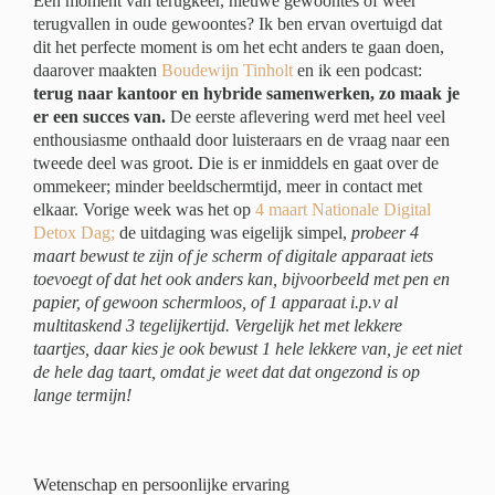
Een moment van terugkeer, nieuwe gewoontes of weer
terugvallen in oude gewoontes? Ik ben ervan overtuigd dat
dit het perfecte moment is om het echt anders te gaan doen,
daarover maakten
Boudewijn Tinholt
en ik een podcast:
terug naar kantoor en hybride samenwerken, zo maak je
er een succes van.
De eerste aflevering werd met heel veel
enthousiasme onthaald door luisteraars en de vraag naar een
tweede deel was groot. Die is er inmiddels en gaat over de
ommekeer; minder beeldschermtijd, meer in contact met
elkaar. Vorige week was het op
4 maart Nationale Digital
Detox Dag;
de uitdaging was eigelijk simpel,
probeer 4
maart bewust te zijn of je scherm of digitale apparaat iets
toevoegt of dat het ook anders kan, bijvoorbeeld met pen en
papier, of gewoon schermloos, of 1 apparaat i.p.v al
multitaskend 3 tegelijkertijd. Vergelijk het met lekkere
taartjes, daar kies je ook bewust 1 hele lekkere van, je eet niet
de hele dag taart, omdat je weet dat dat ongezond is op
lange termijn!
Wetenschap en persoonlijke ervaring