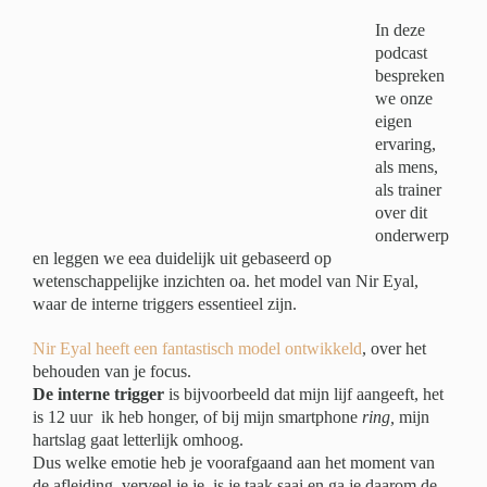
In deze
podcast
bespreken
we onze
eigen
ervaring,
als mens,
als trainer
over dit
onderwerp
en leggen we eea duidelijk uit gebaseerd op
wetenschappelijke inzichten oa. het model van Nir Eyal,
waar de interne triggers essentieel zijn.
Nir Eyal heeft een fantastisch model ontwikkeld
, over het
behouden van je focus.
De interne trigger
is bijvoorbeeld dat mijn lijf aangeeft, het
is 12 uur ik heb honger, of bij mijn smartphone
ring,
mijn
hartslag gaat letterlijk omhoog.
Dus welke emotie heb je voorafgaand aan het moment van
de afleiding, verveel je je, is je taak saai en ga je daarom de