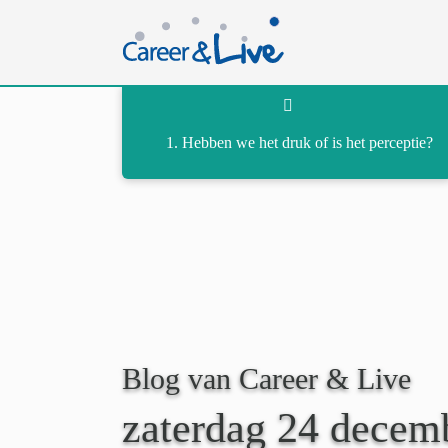
Ga
naar
inhoud
Hebben we het druk of is het perceptie?
Blog van Career & Live
zaterdag 24 decem