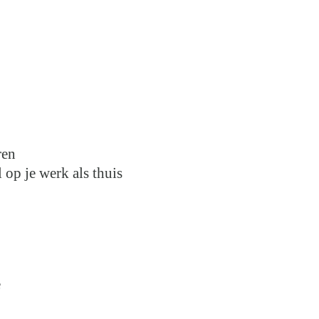
ren
 op je werk als thuis
e