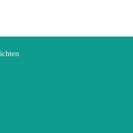
ichten
Onbeperkt vrij
Voor iedereen die
is er een add
altijd klaarstaat (en
onder het gras
stiekem op is)
don’s en che