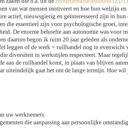
m zaken die o.a. uit de
zelfdeterminatietheorie (ZDT
rijpen van wat mensen motiveert en hoe hun welzijn e
e actief, nieuwsgierig en geïnteresseerd zijn in hun
n die essentieel zijn voor psychologische groei, inte
eid. De enorme behoefte aan autonomie was voor mijz
 en daarom begon ik ruim 20 jaar geleden als ondern
afel leggen of de werk = ruilhandel nog in evenwicht
ie diversiteit in werkstijlen respecteert. Maar tegel
nde aan de ruilhandel komt, in plaats van blijven aan
aar uiteindelijk gaat het om de lange termijn. Hoe wil 
 van uw werknemers.
ngementen die aanpassing aan persoonlijke omstandi