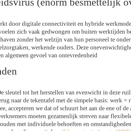
idsvirus (enorm besmettelijk o
erkt door digitale connectiviteit en hybride werkmode
voelen zich vaak gedwongen om buiten werktijden bes
dhaven zonder het welzijn van hun personeel te onder
telzorgtaken, werkende ouders. Deze onevenwichtighe
een algemeen gevoel van ontevredenheid
nden
e sleutel tot het herstellen van evenwicht in deze ru
erug naar de tekentafel met de simpele basis: werk = r
ee, accepteren we dat of schuurt het aan de ene of d
erknemers moeten gezamenlijk streven naar flexibel
ouden met individuele behoeften en omstandigheden.