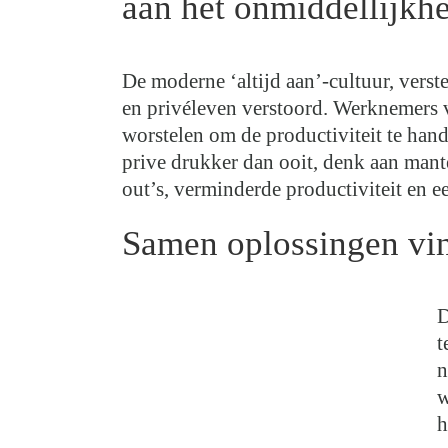
aan het onmiddellijkhe
De moderne ‘altijd aan’-cultuur, verst
en privéleven verstoord. Werknemers 
worstelen om de productiviteit te han
prive drukker dan ooit, denk aan man
out’s, verminderde productiviteit en 
Samen oplossingen vi
D
t
n
w
h