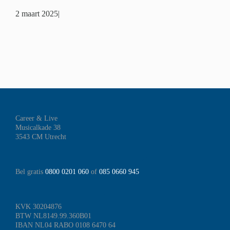
2 maart 2025
|
Career & Live
Musicalkade 38
3543 CM Utrecht
Bel gratis
0800 0201 060
of
085 0660 945
KVK 30204876
BTW NL8149.99.360B01
IBAN NL04 RABO 0108 6470 64