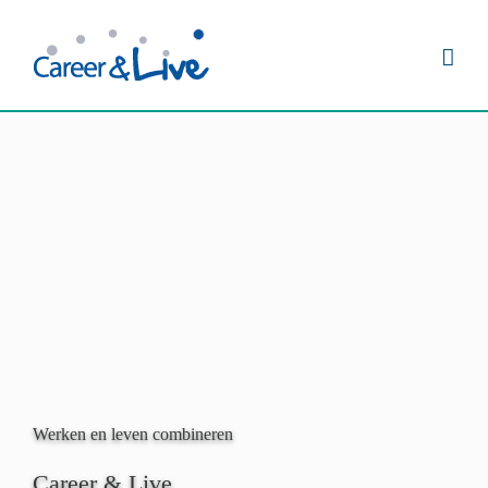
Ga
naar
inhoud
Werken en leven combineren
Career & Live