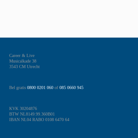
Career & Live
Musicalkade 38
3543 CM Utrecht
Bel gratis
0800 0201 060
of
085 0660 945
KVK 30204876
BTW NL8149.99.360B01
IBAN NL04 RABO 0108 6470 64