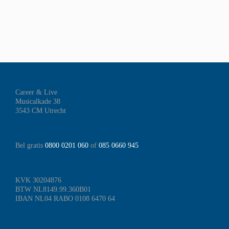
Career & Live
Musicalkade 38
3543 CM Utrecht
Bel gratis
0800 0201 060
of
085 0660 945
KVK 30204876
BTW NL8149.99.360B01
IBAN NL04 RABO 0108 6470 64