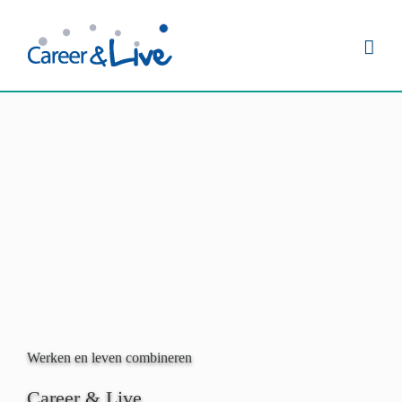
Ga
naar
inhoud
Werken en leven combineren
Career & Live