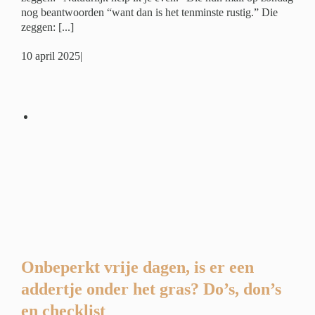
nog beantwoorden “want dan is het tenminste rustig.” Die
zeggen: [...]
10 april 2025
|
r
?
ide
ing
Onbeperkt vrije dagen, is er een
addertje onder het gras? Do’s, don’s
en checklist