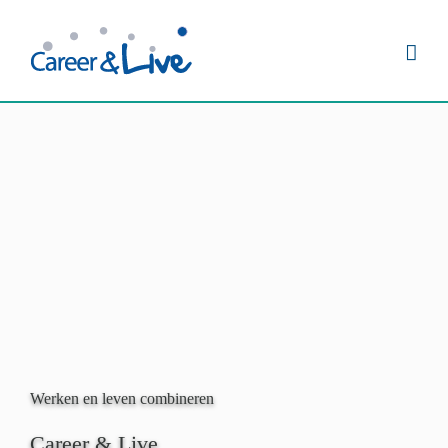
Ga
naar
inhoud
Werken en leven combineren
Career & Live