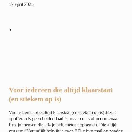
17 april 2025
|
)
er
Voor iedereen die altijd klaarstaat
(en stiekem op is)
Voor iedereen die altijd klaarstaat (en stiekem op is) Jezelf
opofferen is geen heldendaad is, maar een sluipmoordenaar.
Er zijn mensen die, als je belt, meteen opnemen. Die altijd
zeggen: “Natuurlijk help ik je even.” Die hun mail op zondag