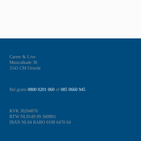
Career & Live
Musicalkade 38
3543 CM Utrecht
Bel gratis
0800 0201 060
of
085 0660 945
KVK 30204876
BTW NL8149.99.360B01
IBAN NL04 RABO 0108 6470 64