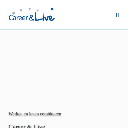
Ga
naar
inhoud
Werken en leven combineren
Career & Live