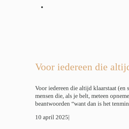
en die altijd
 stiekem op is)
ng
Werkdruk
r
Werkstress
Voor iedereen die altij
Voor iedereen die altijd klaarstaat (en
mensen die, als je belt, meteen opneme
beantwoorden “want dan is het tenminst
10 april 2025
|