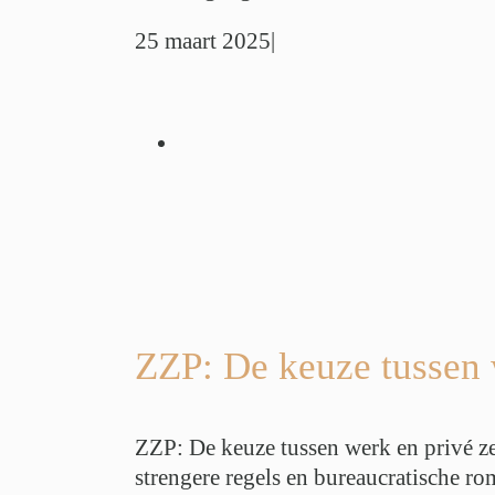
25 maart 2025
|
 tussen werk en
 handen houden
tieadvies
Werk
s
Werkdruk
r
Werkstress
ZZP: De keuze tussen 
ZZP: De keuze tussen werk en privé ze
strengere regels en bureaucratische ro