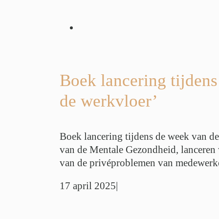
 tijdens de week
le gezondheid:
p de werkvloer’
erzoeken
Werk
Boek lancering tijden
 Balans
de werkvloer’
Boek lancering tijdens de week van de
van de Mentale Gezondheid, lanceren 
van de privéproblemen van medewerkers
17 april 2025
|