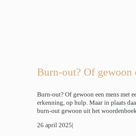
een leven:
stress?
ie
Privéstress
vé Balans
r
Werkstress
Burn-out? Of gewoon e
Burn-out? Of gewoon een mens met een 
erkenning, op hulp. Maar in plaats daa
burn-out gewoon uit het woordenboek 
26 april 2025
|