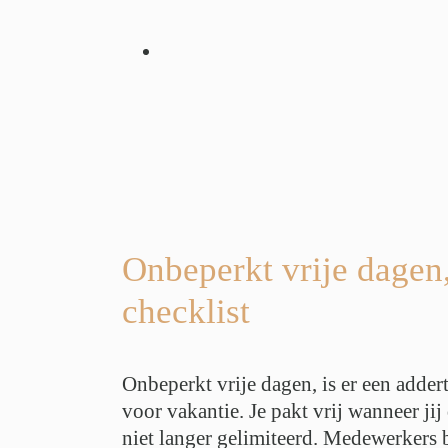
je dagen, is er
onder het gras?
 en checklist
ching
Geen
bride werken
tieadvies
g
Werk Privé
uk
Werkplezier
Onbeperkt vrije dagen,
stress
checklist
Onbeperkt vrije dagen, is er een addert
voor vakantie. Je pakt vrij wanneer ji
niet langer gelimiteerd. Medewerkers be