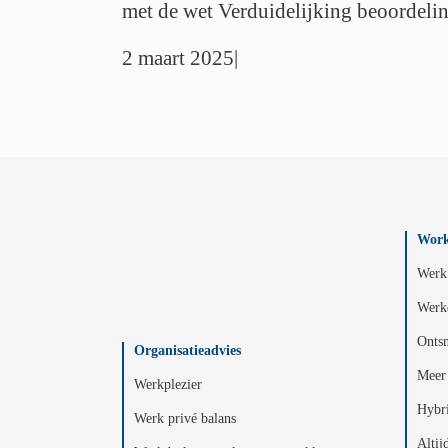
met de wet Verduidelijking beoordelin
2 maart 2025
|
Work
Werk 
Werk
Ontsn
Organisatieadvies
Meer 
Werkplezier
Hybr
Werk privé balans
Altij