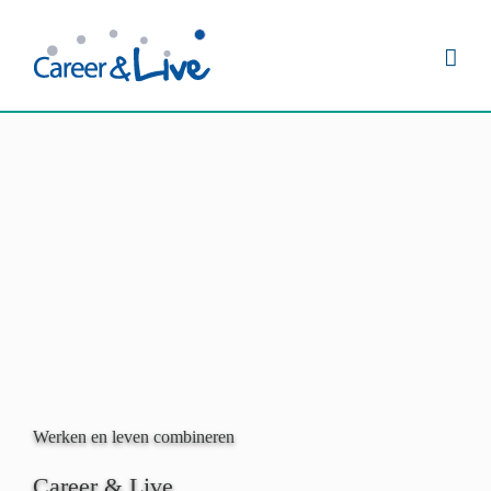
Ga
naar
inhoud
Werken en leven combineren
Career & Live