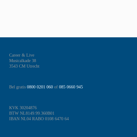
Career & Live
Musicalkade 38
3543 CM Utrecht
Bel gratis
0800 0201 060
of
085 0660 945
KVK 30204876
BTW NL8149.99.360B01
IBAN NL04 RABO 0108 6470 64