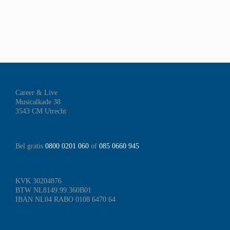
Career & Live
Musicalkade 38
3543 CM Utrecht
Bel gratis
0800 0201 060
of
085 0660 945
KVK 30204876
BTW NL8149.99.360B01
IBAN NL04 RABO 0108 6470 64