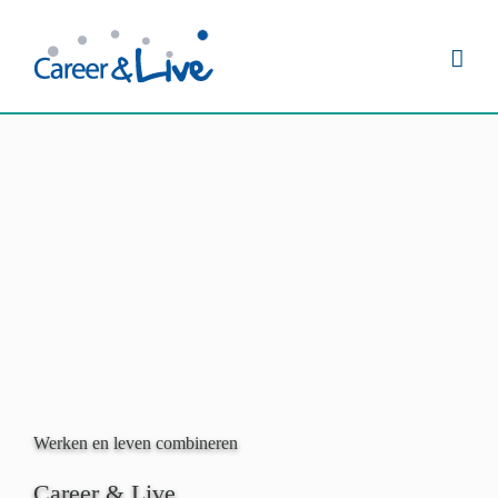
Ga
naar
inhoud
Werken en leven combineren
Career & Live