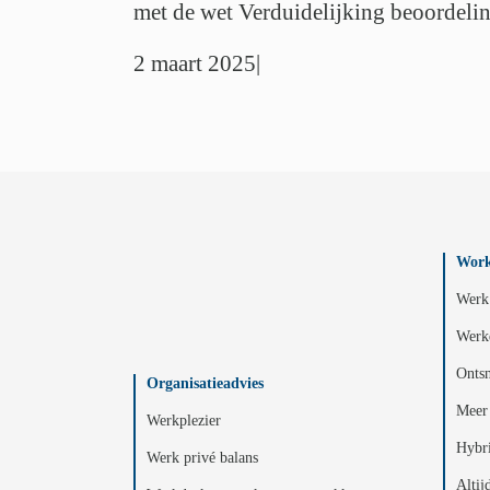
met de wet Verduidelijking beoordelin
2 maart 2025
|
Work
Werk 
Werk
Ontsn
Organisatieadvies
Meer 
Werkplezier
Hybr
Werk privé balans
Altij