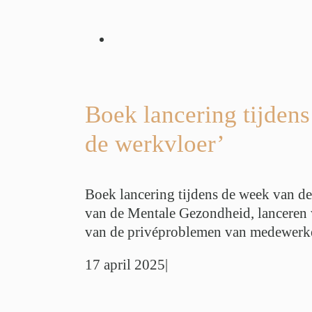
 tijdens de week
le gezondheid:
p de werkvloer’
erzoeken
Werk
Boek lancering tijden
 Balans
de werkvloer’
Boek lancering tijdens de week van de
van de Mentale Gezondheid, lanceren 
van de privéproblemen van medewerkers
17 april 2025
|