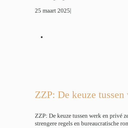
25 maart 2025
|
 tussen werk en
 handen houden
tieadvies
Werk
s
Werkdruk
r
Werkstress
ZZP: De keuze tussen 
ZZP: De keuze tussen werk en privé ze
strengere regels en bureaucratische ro