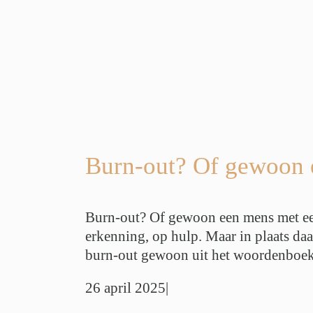
een leven:
stress?
ie
Privéstress
vé Balans
r
Werkstress
Burn-out? Of gewoon e
Burn-out? Of gewoon een mens met een 
erkenning, op hulp. Maar in plaats daa
burn-out gewoon uit het woordenboek 
26 april 2025
|