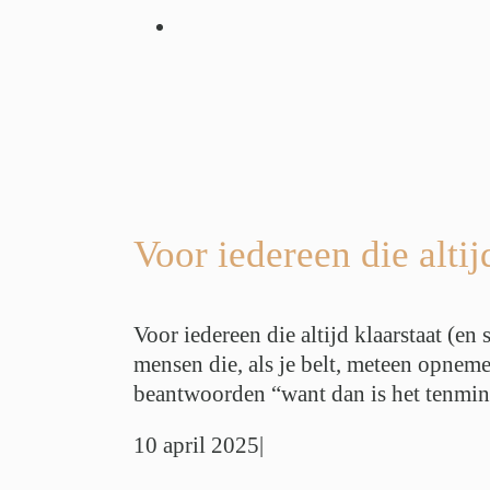
en die altijd
 stiekem op is)
ng
Werkdruk
r
Werkstress
Voor iedereen die altij
Voor iedereen die altijd klaarstaat (en
mensen die, als je belt, meteen opneme
beantwoorden “want dan is het tenminst
10 april 2025
|