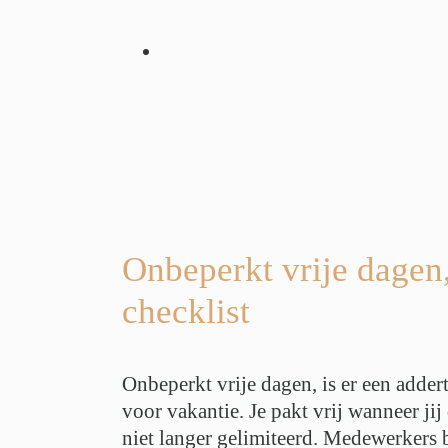
je dagen, is er
onder het gras?
 en checklist
ching
Geen
bride werken
tieadvies
g
Werk Privé
uk
Werkplezier
Onbeperkt vrije dagen,
stress
checklist
Onbeperkt vrije dagen, is er een addert
voor vakantie. Je pakt vrij wanneer ji
niet langer gelimiteerd. Medewerkers be