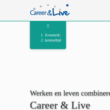
Ga
naar
inhoud
Kenmerk:
lummeltijd
Werken en leven combiner
Career & Live