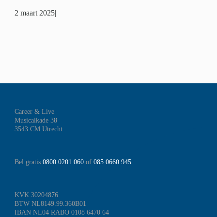
2 maart 2025
|
Career & Live
Musicalkade 38
3543 CM Utrecht
Bel gratis
0800 0201 060
of
085 0660 945
KVK 30204876
BTW NL8149.99.360B01
IBAN NL04 RABO 0108 6470 64