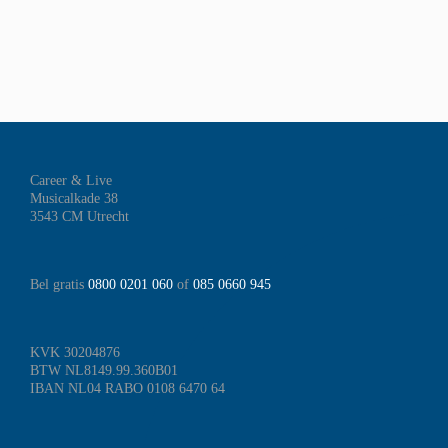
Career & Live
Musicalkade 38
3543 CM Utrecht
Bel gratis
0800 0201 060
of
085 0660 945
KVK 30204876
BTW NL8149.99.360B01
IBAN NL04 RABO 0108 6470 64