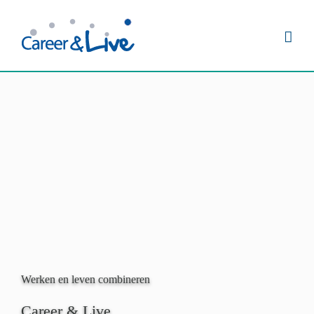
Ga
naar
inhoud
Werken en leven combineren
Career & Live