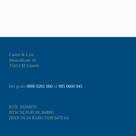
Career & Live
Musicalkade 38
3543 CM Utrecht
Bel gratis
0800 0201 060
of
085 0660 945
KVK 30204876
BTW NL8149.99.360B01
IBAN NL04 RABO 0108 6470 64