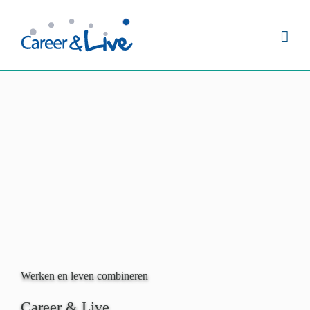
Ga
naar
inhoud
Werken en leven combineren
Career & Live