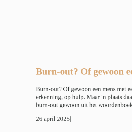
een leven:
stress?
ie
Privéstress
vé Balans
r
Werkstress
Burn-out? Of gewoon ee
Burn-out? Of gewoon een mens met een 
erkenning, op hulp. Maar in plaats daa
burn-out gewoon uit het woordenboek 
26 april 2025
|