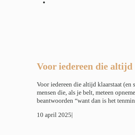
en die altijd
 stiekem op is)
ng
Werkdruk
r
Werkstress
Voor iedereen die altijd
Voor iedereen die altijd klaarstaat (en
mensen die, als je belt, meteen opneme
beantwoorden “want dan is het tenminst
10 april 2025
|