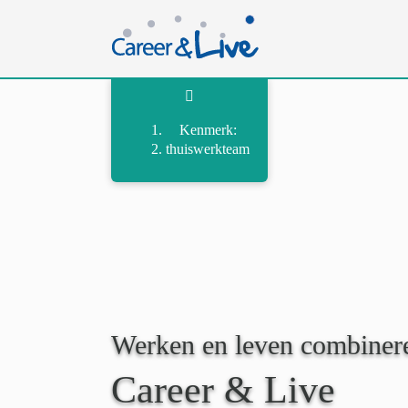
Ga
naar
inhoud
Kenmerk:
thuiswerkteam
Werken en leven combiner
Career & Live