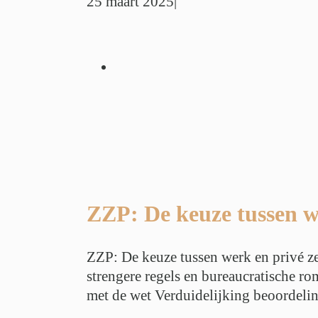
25 maart 2025
|
 tussen werk en
 handen houden
tieadvies
Werk
s
Werkdruk
r
Werkstress
ZZP: De keuze tussen w
ZZP: De keuze tussen werk en privé ze
strengere regels en bureaucratische ro
met de wet Verduidelijking beoordelin