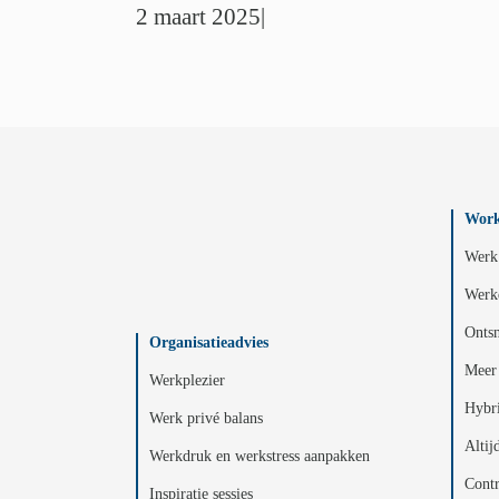
2 maart 2025
|
Work
Werk 
Werk
Ontsn
Organisatieadvies
Meer 
Werkplezier
Hybr
Werk privé balans
Altij
Werkdruk en werkstress aanpakken
Contr
Inspiratie sessies