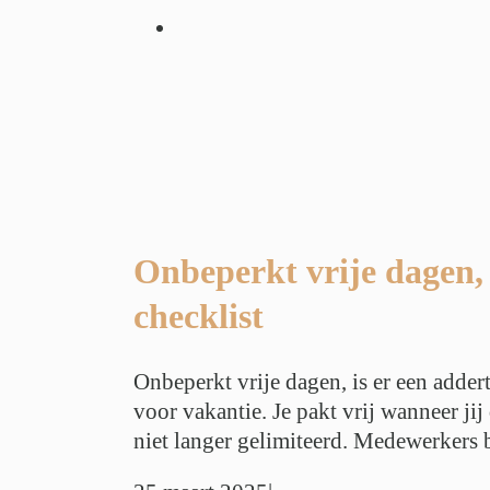
je dagen, is er
onder het gras?
 en checklist
ching
Geen
bride werken
tieadvies
g
Werk Privé
uk
Werkplezier
stress
Onbeperkt vrije dagen, 
checklist
Onbeperkt vrije dagen, is er een addert
voor vakantie. Je pakt vrij wanneer ji
niet langer gelimiteerd. Medewerkers be