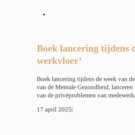
 tijdens de week
le gezondheid:
p de werkvloer’
erzoeken
Werk
 Balans
Boek lancering tijdens 
werkvloer’
Boek lancering tijdens de week van de
van de Mentale Gezondheid, lanceren 
van de privéproblemen van medewerkers
17 april 2025
|