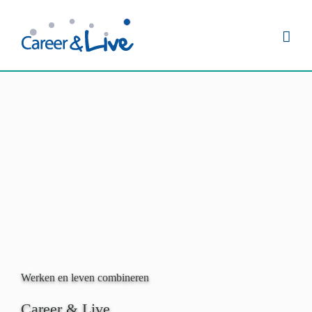
Ga
naar
inhoud
Werken en leven combineren
Career & Live