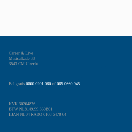
Career & Live
Musicalkade 38
3543 CM Utrecht
Bel gratis
0800 0201 060
of
085 0660 945
KVK 30204876
BTW NL8149.99.360B01
IBAN NL04 RABO 0108 6470 64