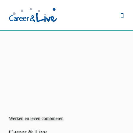
Ga
naar
inhoud
Werken en leven combineren
Career & Live