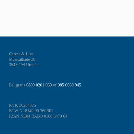
Career & Live
Musicalkade 38
3543 CM Utrecht
Bel gratis
0800 0201 060
of
085 0660 945
KVK 30204876
BTW NL8149.99.360B01
IBAN NL04 RABO 0108 6470 64